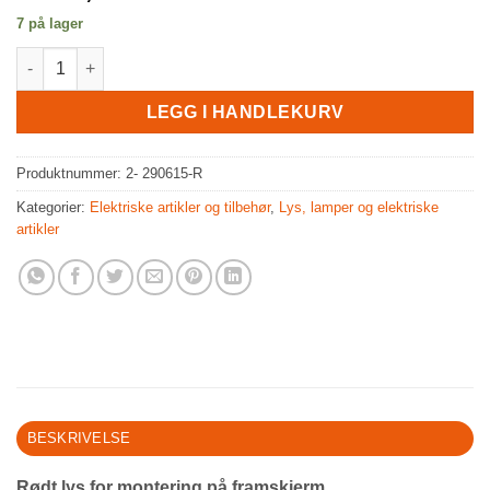
7 på lager
Lys til framskjerm, Rød antall
LEGG I HANDLEKURV
Produktnummer:
2- 290615-R
Kategorier:
Elektriske artikler og tilbehør
,
Lys, lamper og elektriske
artikler
BESKRIVELSE
Rødt lys for montering på framskjerm