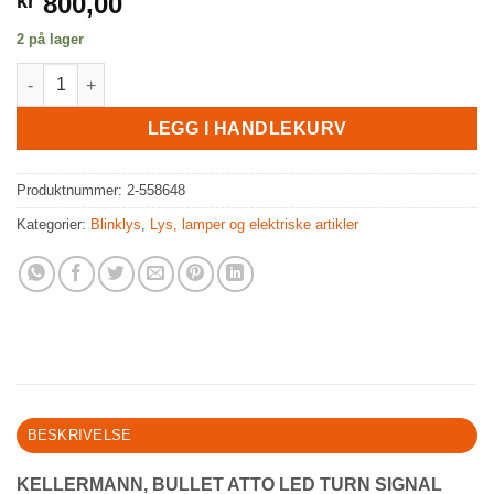
800,00
kr
2 på lager
KELLERMANN, BULLET ATTO LED TURN SIGNAL Sort ECE antal
LEGG I HANDLEKURV
Produktnummer:
2-558648
Kategorier:
Blinklys
,
Lys, lamper og elektriske artikler
BESKRIVELSE
KELLERMANN, BULLET ATTO LED TURN SIGNAL