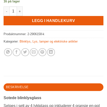
16 på lager
Sotede blinklysglass antall
LEGG I HANDLEKURV
Produktnummer:
2-2906158-k
Kategorier:
Blinklys
,
Lys, lamper og elektriske artikler
BESKRIVELSE
Sotede blinklysglass
Selges i sett av 4 lyktglass og inkluderer 4 oransje en-pol