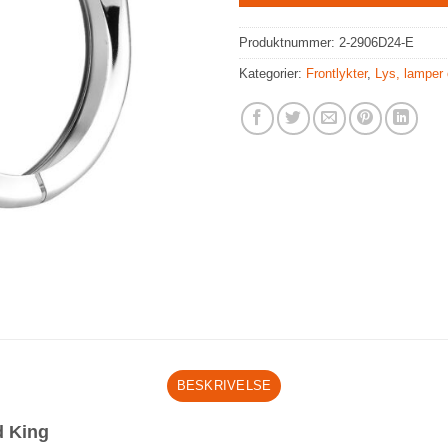
Produktnummer:
2-2906D24-E
Kategorier:
Frontlykter
,
Lys, lamper o
BESKRIVELSE
d King