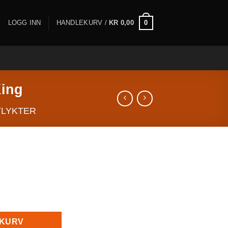
0
LOGG INN
HANDLEKURV /
KR
0,00
King
LYKTER
/Road King antall
EKURV