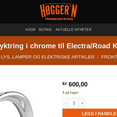
HJEM
BUTIKK
AKTUELLE NYHETER
lyktring i chrome til Electra/Road 
LYS, LAMPER OG ELEKTRISKE ARTIKLER
/
FRONT
600,00
kr
9 på lager
7" lyktring i chrome til Electra
LEGG I HANDL