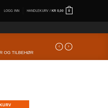
0
LOGG INN
HANDLEKURV /
KR
0,00
R OG TILBEHØR
EKURV