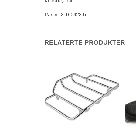
Kr 1000,- par
Part nr. 3-160428-b
RELATERTE PRODUKTER
OLGT