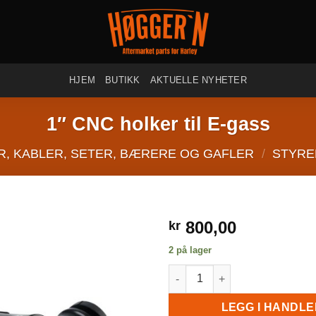
HJEM
BUTIKK
AKTUELLE NYHETER
1″ CNC holker til E-gass
R, KABLER, SETER, BÆRERE OG GAFLER
/
STYRE
800,00
kr
2 på lager
1" CNC holker til E-gass antall
LEGG I HANDL