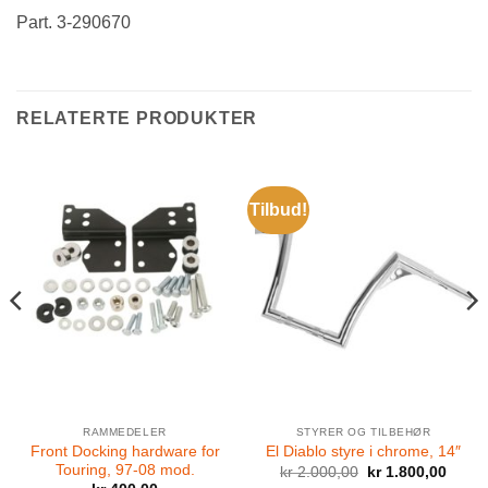
Part. 3-290670
RELATERTE PRODUKTER
Tilbud!
RAMMEDELER
STYRER OG TILBEHØR
Front Docking hardware for
El Diablo styre i chrome, 14″
Touring, 97-08 mod.
Opprinnelig
Nåvæ
kr
2.000,00
kr
1.800,00
pris
pris