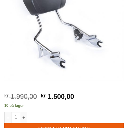
Opprinnelig
Nåværende
1.990,00
1.500,00
kr
kr
pris
pris
10 på lager
var:
er:
Sissybar til Touring, chrome, 09-22 mod. antall
kr 1.990,00.
kr 1.500,00.