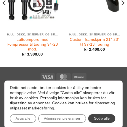
HJUL, DEKK, SKJERMER OG BREMSER
HJUL, DEKK, SKJERMER OG BREMSER
Luftdempere med
Custom framskjerm 21″-23″
kompressor til touring 94-23
til 97-13 Touring
mod.
kr
2.400,00
kr
3.900,00
Visa
MasterCard
Klarna
Dette nettstedet bruker cookies for å tilby en bedre
nettopplevelse. Ved å velge "Godta alle" aksepterer du vår
Retur betingelser
bruk av cookies. Personlig informasjon kan brukes for
tilpassing av annonser. Cookies kan brukes for tilpasset og
Orgnr: 996113299 MVA - Heggstadmoen 2, 7080 HEIMDAL -
utilpasset markedsføring.
info@hoggern.com
Avvis alle
Administrer preferanser
Godta alle
Copyright 2026 ©
Harley Hoggern
Utviklet av
Digi Publishing AS