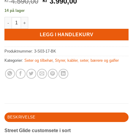
Opprinnelig
Nåværende
4.590,00
3.990,00
kr
kr
pris
pris
14 på lager
var:
er:
Street Glide customsete i sort 09-23 mod. antall
kr 4.590,00.
kr 3.990,00.
LEGG I HANDLEKURV
Produktnummer:
3-S03-17-BK
Kategorier:
Seter og tilbehør
,
Styrer, kabler, seter, bærere og gafler
BESKRIVELSE
Street Glide customsete i sort