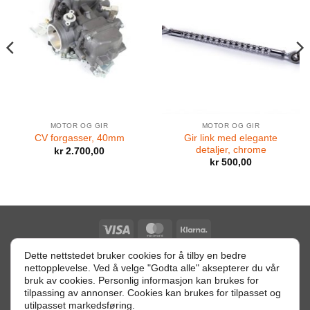
MOTOR OG GIR
MOTOR OG GIR
Gir link med elegante
CV forgasser, 40mm
detaljer, chrome
kr
2.700,00
kr
500,00
Visa
MasterCard
Klarna
Dette nettstedet bruker cookies for å tilby en bedre
nettopplevelse. Ved å velge "Godta alle" aksepterer du vår
Retur betingelser
bruk av cookies. Personlig informasjon kan brukes for
tilpassing av annonser. Cookies kan brukes for tilpasset og
Orgnr: 996113299 MVA - Heggstadmoen 2, 7080 HEIMDAL -
utilpasset markedsføring.