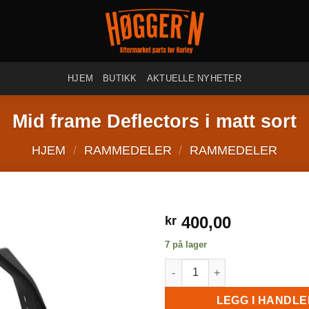
HJEM
BUTIKK
AKTUELLE NYHETER
Mid frame Deflectors i matt sort
HJEM
/
RAMMEDELER
/
RAMMEDELER
400,00
kr
7 på lager
Mid frame Deflectors i matt sor
LEGG I HANDL