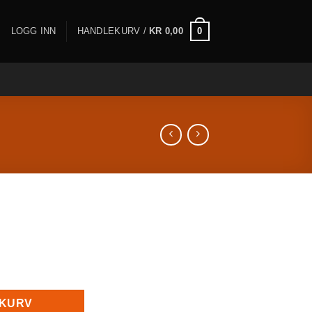
0
LOGG INN
HANDLEKURV /
KR
0,00
t antall
EKURV