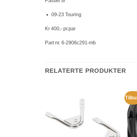
Passer til
09-23 Touring
Kr 400,- pr.par
Part nr. 6-2906c291-mb
RELATERTE PRODUKTER
Tilbu
OLGT