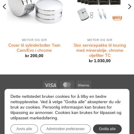
MOTOR OG GIR
MOTOR OG GIR
Cover til sylinderbolter Twin
Stor servicepakke til touring
Cam/Evo i chrome
med mineralolje, chrome
oljefilter TC
kr
200,00
kr
1.030,00
Visa
MasterCard
Klarna
Dette nettstedet bruker cookies for å tilby en bedre
nettopplevelse. Ved å velge "Godta alle" aksepterer du vår
Retur betingelser
bruk av cookies. Personlig informasjon kan brukes for
tilpassing av annonser. Cookies kan brukes for tilpasset og
Orgnr: 996113299 MVA - Heggstadmoen 2, 7080 HEIMDAL -
utilpasset markedsføring.
info@hoggern.com
Avvis alle
Administrer preferanser
Godta alle