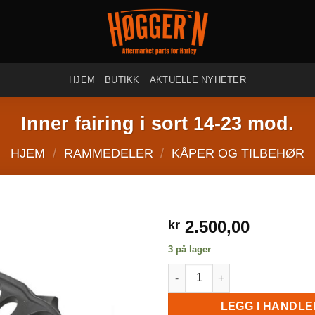
HJEM
BUTIKK
AKTUELLE NYHETER
Inner fairing i sort 14-23 mod.
HJEM
/
RAMMEDELER
/
KÅPER OG TILBEHØR
2.500,00
kr
3 på lager
Inner fairing i sort 14-23 mod. 
LEGG I HANDL