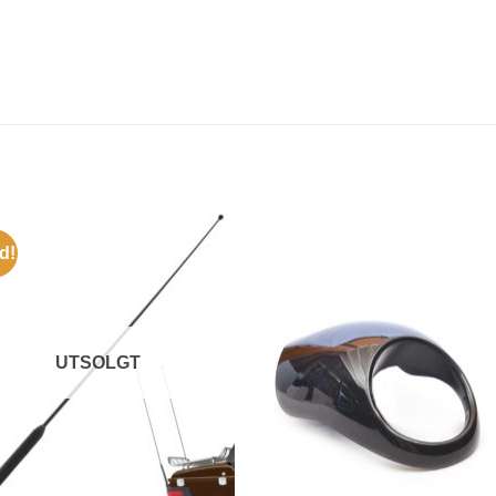
d!
UTSOLGT