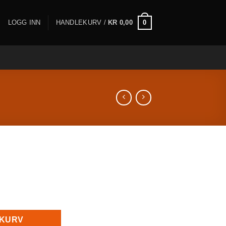
0
LOGG INN
HANDLEKURV /
KR
0,00
antall
EKURV