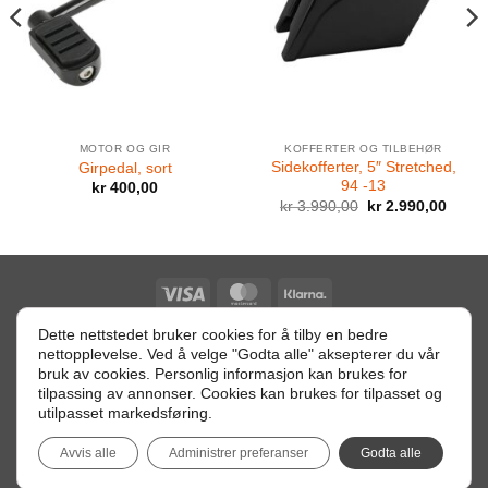
MOTOR OG GIR
KOFFERTER OG TILBEHØR
Sidekofferter, 5″ Stretched,
Girpedal, sort
94 -13
kr
400,00
ærende
Opprinnelig
Nåvæ
kr
3.990,00
kr
2.990,00
pris
pris
var:
er:
.990,00.
kr 3.990,00.
kr 2.9
Visa
MasterCard
Klarna
Dette nettstedet bruker cookies for å tilby en bedre
nettopplevelse. Ved å velge "Godta alle" aksepterer du vår
Retur betingelser
bruk av cookies. Personlig informasjon kan brukes for
tilpassing av annonser. Cookies kan brukes for tilpasset og
Orgnr: 996113299 MVA - Heggstadmoen 2, 7080 HEIMDAL -
utilpasset markedsføring.
info@hoggern.com
Avvis alle
Administrer preferanser
Godta alle
Copyright 2026 ©
Harley Hoggern
Utviklet av
Digi Publishing AS