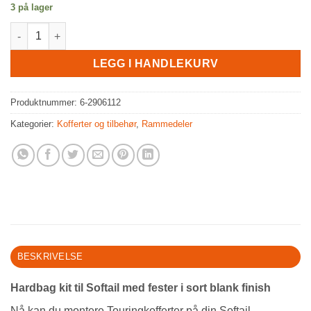
3 på lager
Sidekofferter for 84-13 Softail m/fester, 94-13 type kofferter anta
LEGG I HANDLEKURV
Produktnummer:
6-2906112
Kategorier:
Kofferter og tilbehør
,
Rammedeler
BESKRIVELSE
Hardbag kit til Softail med fester i sort blank finish
Nå kan du montere Touringkofferter på din Softail