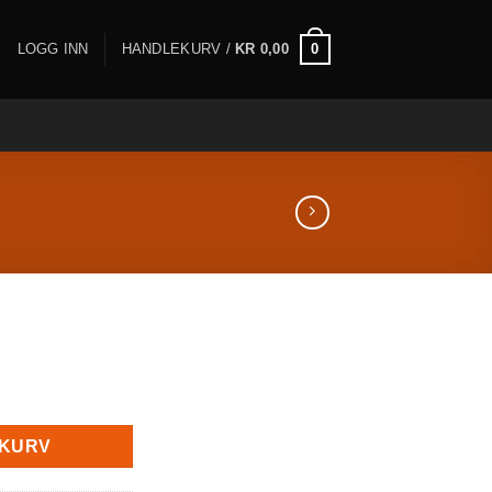
0
LOGG INN
HANDLEKURV /
KR
0,00
EKURV