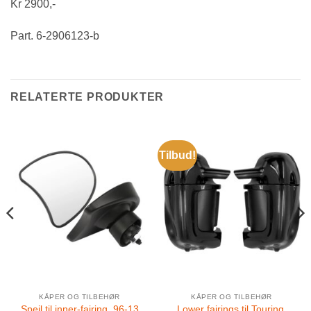
Kr 2900,-
Part. 6-2906123-b
RELATERTE PRODUKTER
Tilbud!
KÅPER OG TILBEHØR
KÅPER OG TILBEHØR
Speil til inner-fairing. 96-13
Lower fairings til Touring,