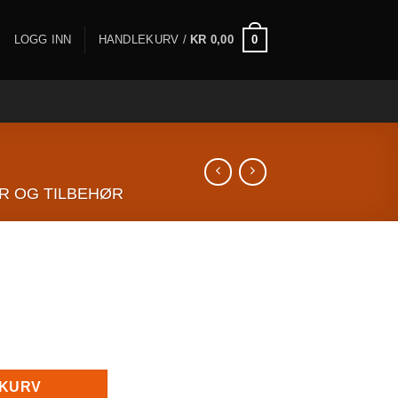
0
LOGG INN
HANDLEKURV /
KR
0,00
R OG TILBEHØR
ntall
EKURV