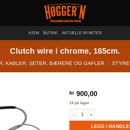
HJEM
BUTIKK
AKTUELLE NYHETER
Clutch wire i chrome, 165cm.
R, KABLER, SETER, BÆRERE OG GAFLER
/
STYRE
900,00
kr
14 på lager
Clutch wire i chrome, 165cm. a
LEGG I HANDL