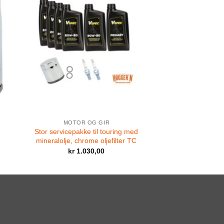
MOTOR OG GIR
Stor servicepakke til touring med
mineralolje, chrome oljefilter TC
kr
1.030,00