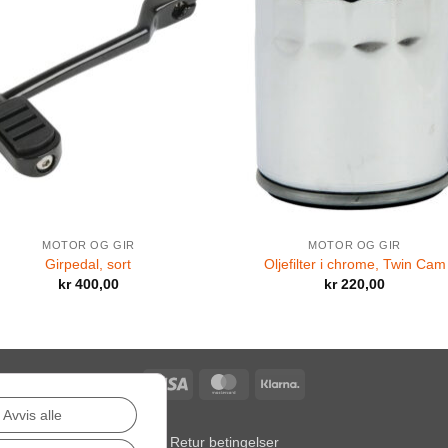
MOTOR OG GIR
MOTOR OG GIR
Girpedal, sort
Oljefilter i chrome, Twin Cam
kr
400,00
kr
220,00
Visa
MasterCard
Klarna
Avvis alle
Retur betingelser