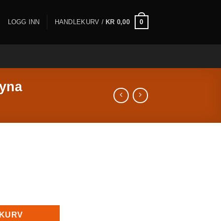
0
LOGG INN
HANDLEKURV /
KR
0,00
Dyna
9-17 Dyna antall
EKURV