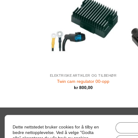
 OG GIR
ELEKTRISKE ARTIKLER OG TILBEHØR
er Twin Cam
Twin cam regulator 00-opp
00,00
kr
800,00
Dette nettstedet bruker cookies for å tilby en
bedre nettopplevelse. Ved å velge "Godta