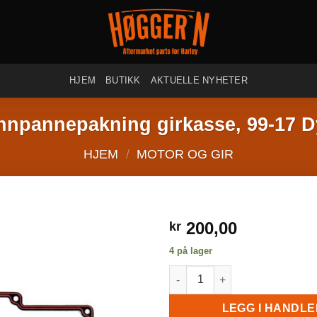
HJEM
BUTIKK
AKTUELLE NYHETER
npannepakning girkasse, 99-17 
HJEM
/
MOTOR OG GIR
200,00
kr
4 på lager
Bunnpannepakning girkasse, 9
LEGG I HANDL